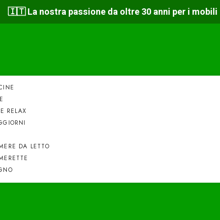
🇮🇹 La nostra passione da oltre 30 anni per i mobili
CINE
E
NE RELAX
GGIORNI
MERE DA LETTO
MERETTE
GNO