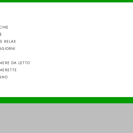
CINE
E
NE RELAX
GGIORNI
MERE DA LETTO
MERETTE
GNO