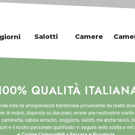
Salotti
Camere
Camer
giorni
100% QUALITÀ ITALIAN
a nata da un’esperienza trentennale proveniente da realtà divers
e di mobili, disposta su due piani, avrete una vastissima scelta pe
camerette, cabine armadio, soggiorni, salotti, ma anche tavoli, di
atuiti e il nostro personale qualificato vi seguirà nella scelta e n
e Cucine Componibili a Ferrara e Provincia…